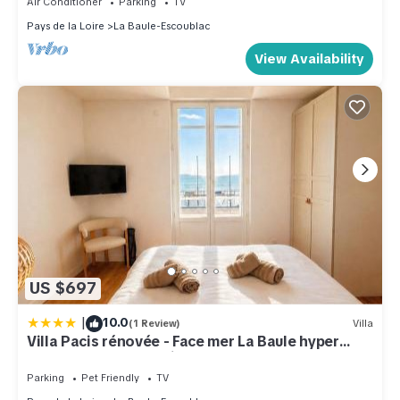
Air Conditioner
Parking
TV
Pays de la Loire
La Baule-Escoublac
View Availability
US $697
|
10.0
(1 Review)
Villa
Villa Pacis rénovée - Face mer La Baule hyper
centre -15 pers - 5 suites avec SDB -Terrasse &
BBQ sous les pins
Parking
Pet Friendly
TV