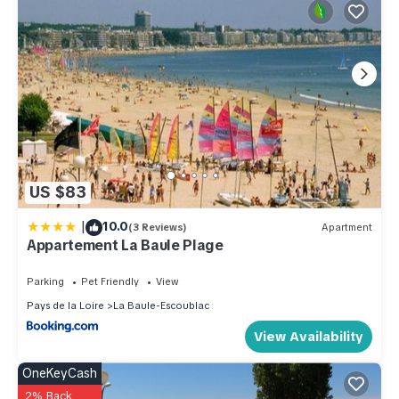
US $83
|
10.0
(3 Reviews)
Apartment
Appartement La Baule Plage
Parking
Pet Friendly
View
Pays de la Loire
La Baule-Escoublac
View Availability
OneKeyCash
2% Back