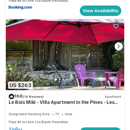
Pays de la Loire
La Baule-Escoublac
View Availability
US $263
10.0
(16 Reviews)
Apartment
Le Bois Miki - Villa Apartment in the Pines - Les
Magnolias - Everything on foot !
Designated Smoking Area
TV
View
Pays de la Loire
La Baule-Escoublac