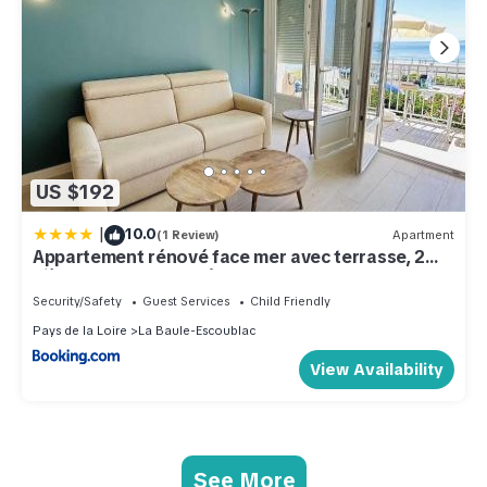
US $192
|
10.0
(1 Review)
Apartment
Appartement rénové face mer avec terrasse, 2
pièces, 3 couchages à La Baule - FR-1-245-193
Security/Safety
Guest Services
Child Friendly
Pays de la Loire
La Baule-Escoublac
View Availability
See More