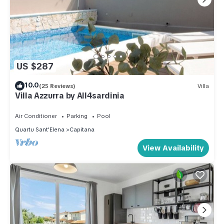
US $287
10.0
(25 Reviews)
Villa
Villa Azzurra by All4sardinia
Air Conditioner
Parking
Pool
Quartu Sant'Elena
Capitana
View Availability