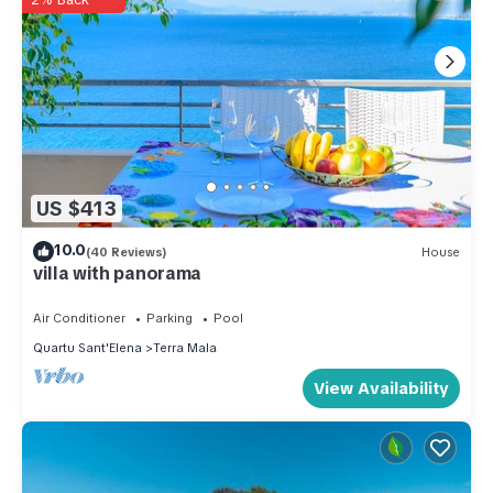
US $413
10.0
(40 Reviews)
House
villa with panorama
Air Conditioner
Parking
Pool
Quartu Sant'Elena
Terra Mala
View Availability