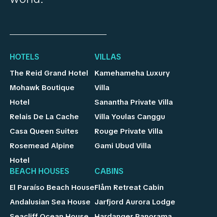
HOTELS
VILLAS
The Reid Grand Hotel
Kamehameha Luxury
Mohawk Boutique
Villa
Hotel
Sanantha Private Villa
Relais De La Cache
Villa Youlas Canggu
Casa Queen Suites
Rouge Private Villa
Rosemead Alpine
Gami Ubud Villa
Hotel
BEACH HOUSES
CABINS
El Paraíso Beach House
Flåm Retreat Cabin
Andalusian Sea House
Jarfjord Aurora Lodge
Seacliff Ocean House
Hardanger Panorama