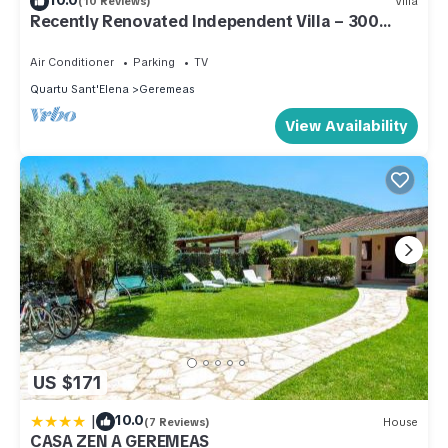
(10 Reviews)
Villa
Recently Renovated Independent Villa – 300
meters from Geremeas Beach
Air Conditioner
Parking
TV
Quartu Sant'Elena
Geremeas
View Availability
US $171
|
10.0
(7 Reviews)
House
CASA ZEN A GEREMEAS