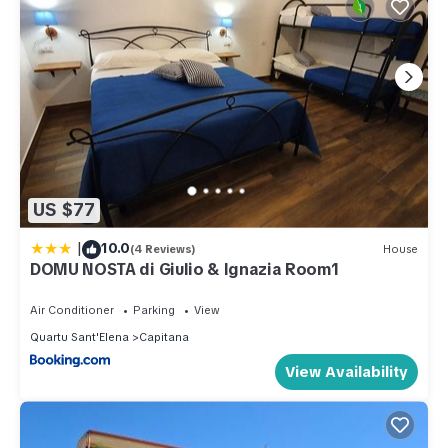
US $77
|
10.0
(4 Reviews)
House
DOMU NOSTA di Giulio & Ignazia Room1
Air Conditioner
Parking
View
Quartu Sant'Elena
Capitana
View Availability