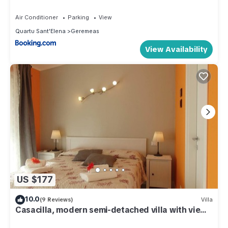
Air Conditioner
Parking
View
Quartu Sant'Elena
Geremeas
View Availability
US $177
10.0
(9 Reviews)
Villa
Casacilla, modern semi-detached villa with view
and garden