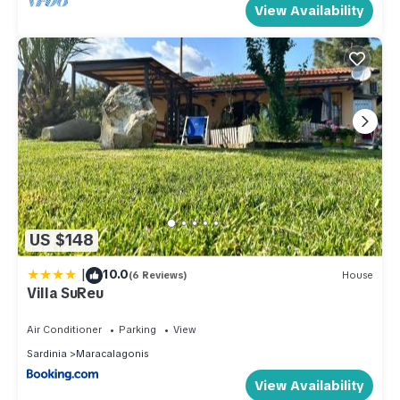
View Availability
US $148
|
10.0
(6 Reviews)
House
Villa SuReu
Air Conditioner
Parking
View
Sardinia
Maracalagonis
View Availability