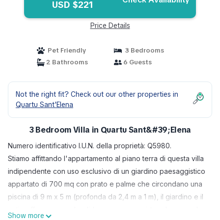
USD $221
Price Details
Pet Friendly
3 Bedrooms
2 Bathrooms
6 Guests
Not the right fit? Check out our other properties in
Quartu Sant'Elena
3 Bedroom Villa in Quartu Sant&#39;Elena
Numero identificativo I.U.N. della proprietà: Q5980.
Stiamo affittando l'appartamento al piano terra di questa villa
indipendente con uso esclusivo di un giardino paesaggistico
appartato di 700 mq con prato e palme che circondano una
piscina di 9 m x 5 m (profonda da 2,4 m a 1 m), il giardino e il
patio offrono uno splendido panorama e vista sul mare, sul
Show more