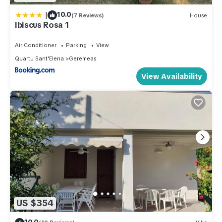
|
10.0
(7 Reviews)
House
Ibiscus Rosa 1
Air Conditioner
Parking
View
Quartu Sant'Elena
Geremeas
View Availability
US $354
10.0