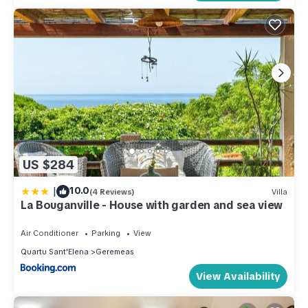
US $284
|
10.0
(4 Reviews)
Villa
La Bouganville - House with garden and sea view
Air Conditioner
Parking
View
Quartu Sant'Elena
Geremeas
View Availability