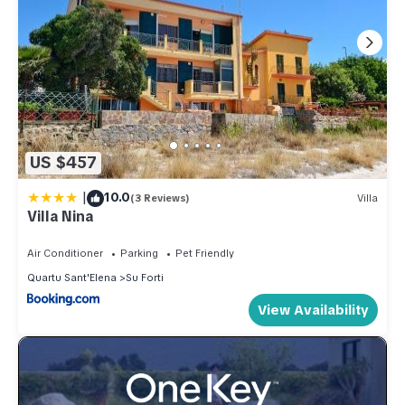
US $457
|
10.0
(3 Reviews)
Villa
Villa Nina
Air Conditioner
Parking
Pet Friendly
Quartu Sant'Elena
Su Forti
View Availability