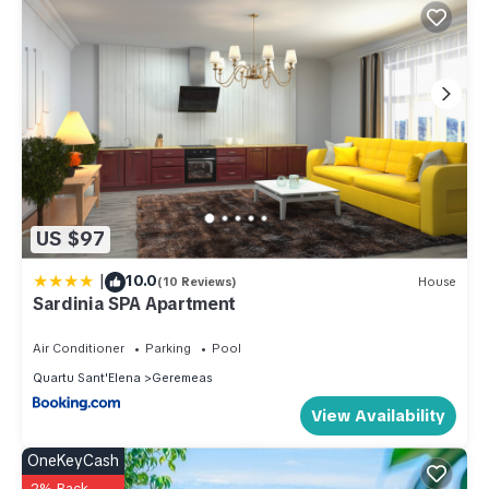
US $97
|
10.0
(10 Reviews)
House
Sardinia SPA Apartment
Air Conditioner
Parking
Pool
Quartu Sant'Elena
Geremeas
View Availability
OneKeyCash
2% Back