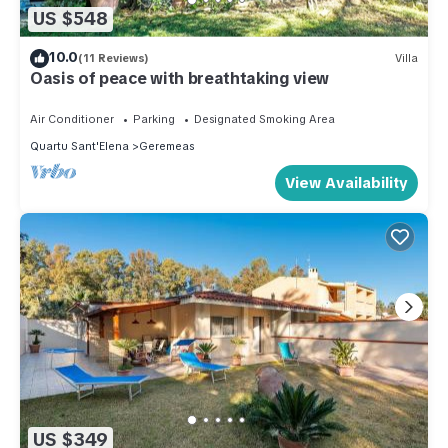
US $548
10.0
(11 Reviews)
Villa
Oasis of peace with breathtaking view
Air Conditioner
Parking
Designated Smoking Area
Quartu Sant'Elena
Geremeas
View Availability
US $349